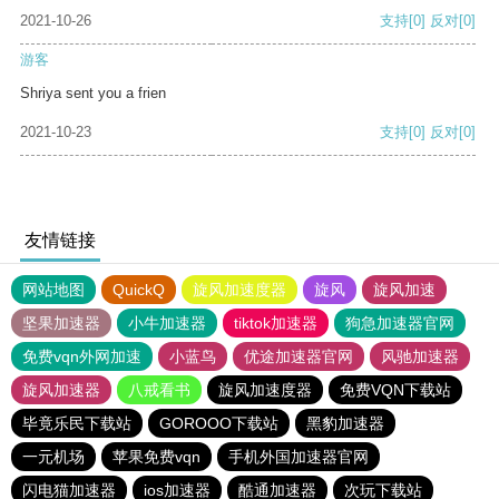
2021-10-26
支持
[0]
反对
[0]
游客
Shriya sent you a frien
2021-10-23
支持
[0]
反对
[0]
友情链接
网站地图
QuickQ
旋风加速度器
旋风
旋风加速
坚果加速器
小牛加速器
tiktok加速器
狗急加速器官网
免费vqn外网加速
小蓝鸟
优途加速器官网
风驰加速器
旋风加速器
八戒看书
旋风加速度器
免费VQN下载站
毕竟乐民下载站
GOROOO下载站
黑豹加速器
一元机场
苹果免费vqn
手机外国加速器官网
闪电猫加速器
ios加速器
酷通加速器
次玩下载站