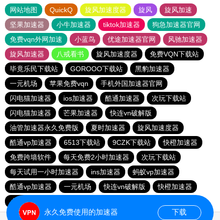
网站地图
QuickQ
旋风加速度器
旋风
旋风加速
坚果加速器
小牛加速器
tiktok加速器
狗急加速器官网
免费vqn外网加速
小蓝鸟
优途加速器官网
风驰加速器
旋风加速器
八戒看书
旋风加速度器
免费VQN下载站
毕竟乐民下载站
GOROOO下载站
黑豹加速器
一元机场
苹果免费vqn
手机外国加速器官网
闪电猫加速器
ios加速器
酷通加速器
次玩下载站
闪电猫加速器
芒果加速器
快连vn破解版
油管加速器永久免费版
夏时加速器
旋风加速度器
酷通vp加速器
6513下载站
9CZK下载站
快橙加速器
免费跨墙软件
每天免费2小时加速器
次玩下载站
每天试用一小时加速器
ins加速器
蚂蚁vp加速器
酷通vp加速器
一元机场
快连vn破解版
快橙加速器
小猫咪ciash加速器
vqn加速
永久免费使用的加速器
下载