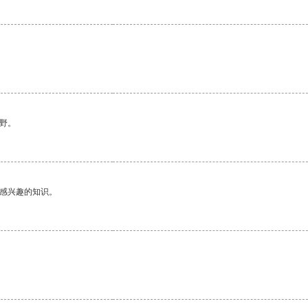
。
野。
己感兴趣的知识。